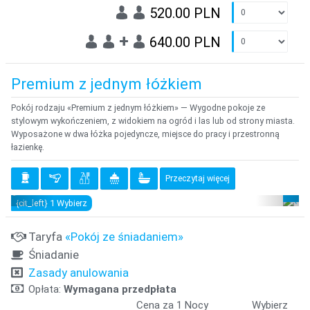
520.00 PLN
+
640.00 PLN
Premium z jednym łóżkiem
Pokój rodzaju «Premium z jednym łóżkiem» — Wygodne pokoje ze
stylowym wykończeniem, z widokiem na ogród i las lub od strony miasta.
Wyposażone w dwa łóżka pojedyncze, miejsce do pracy i przestronną
łazienkę.
Przeczytaj więcej
{clt_previous}
{clt_
{clt_left} 1 Wybierz
Taryfa
«Pokój ze śniadaniem»
Śniadanie
Zasady anulowania
Opłata:
Wymagana przedpłata
Cena za 1 Nocy
Wybierz