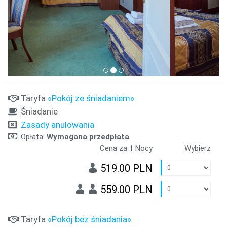
Taryfa
«Pokój ze śniadaniem»
Śniadanie
Zasady anulowania
Opłata:
Wymagana przedpłata
Cena za 1 Nocy
Wybierz
519.00 PLN
559.00 PLN
Taryfa
«Pokój bez śniadania»