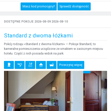
Masz kod promocyjny?
Sprawdź dostępność
DOSTĘPNE POKOJE 2026-08-09 2026-08-10
Standard z dwoma łóżkami
Pokój rodzaju «Standard z dwoma łóżkami» — Pokoje Standard, to
kameralne pomieszczenia urządzone ze smakiem w zacisznym miejscu
hotelu. Część z nich posiada widok na park.
Przeczytaj więcej
{clt_previous}
{clt_
{clt_left} 2 Wybierz