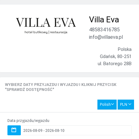
Villa Eva
48583416785
info@villaeva.pl
Polska
Gdańsk, 80-251
ul. Batorego 28B
WYBIERZ DATY PRZYJAZDU I WYJAZDU I KLIKNIJ PRZYCISK
"SPRAWDŹ DOSTĘPNOŚĆ"
Polish
PLN
Data przyjazdu/wyjazdu