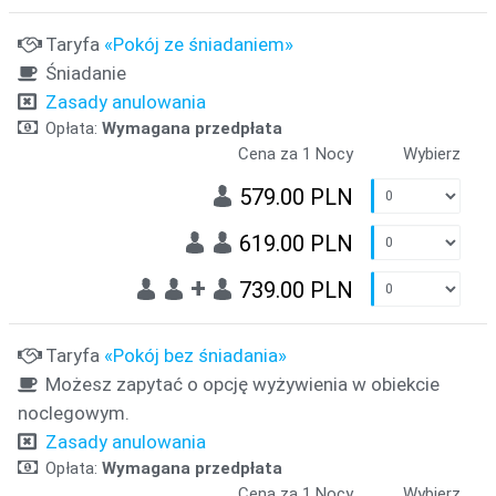
Taryfa
«Pokój ze śniadaniem»
Śniadanie
Zasady anulowania
Opłata:
Wymagana przedpłata
Cena za 1 Nocy
Wybierz
579.00 PLN
619.00 PLN
+
739.00 PLN
Taryfa
«Pokój bez śniadania»
Możesz zapytać o opcję wyżywienia w obiekcie
noclegowym.
Zasady anulowania
Opłata:
Wymagana przedpłata
Cena za 1 Nocy
Wybierz