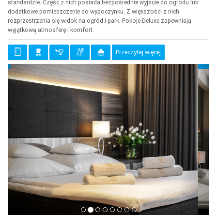
standardzie. Część z nich posiada bezpośrednie wyjście do ogrodu lub
dodatkowe pomieszczenie do wypoczynku. Z większości z nich
rozprzestrzenia się widok na ogród i park. Pokoje Deluxe zapewniają
wyjątkową atmosferę i komfort.
Przeczytaj więcej
{clt_previous}
{clt_
{clt_left} 3 Wybierz