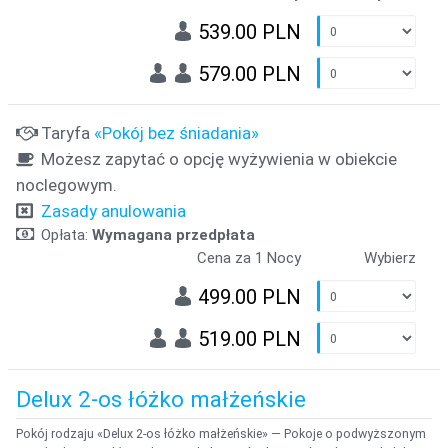
539.00 PLN
579.00 PLN
Taryfa
«Pokój bez śniadania»
Możesz zapytać o opcję wyżywienia w obiekcie
noclegowym.
Zasady anulowania
Opłata:
Wymagana przedpłata
Cena za 1 Nocy
Wybierz
499.00 PLN
519.00 PLN
Delux 2-os łóżko małżeńskie
Pokój rodzaju «Delux 2-os łóżko małżeńskie» — Pokoje o podwyższonym