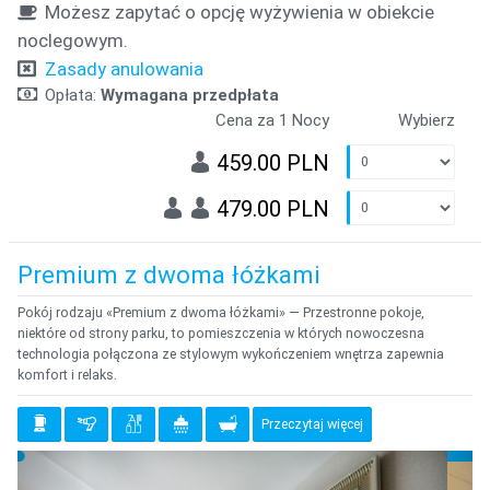
Możesz zapytać o opcję wyżywienia w obiekcie
noclegowym.
Zasady anulowania
Opłata:
Wymagana przedpłata
Cena za 1 Nocy
Wybierz
459.00 PLN
479.00 PLN
Premium z dwoma łóżkami
Pokój rodzaju «Premium z dwoma łóżkami» — Przestronne pokoje,
niektóre od strony parku, to pomieszczenia w których nowoczesna
technologia połączona ze stylowym wykończeniem wnętrza zapewnia
komfort i relaks.
Przeczytaj więcej
{clt_previous}
{clt_
{clt_left} 2 Wybierz