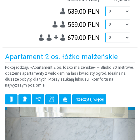
539.00 PLN
559.00 PLN
+
679.00 PLN
Apartament 2 os. łóżko małżeńskie
Pokój rodzaju «Apartament 2 os. łóżko małżeńskie» — Blisko 30 metrowe,
obszerne apartamenty z widokiem na las i kwiecisty ogród. Idealne na
dłuższe pobyty, dla tych, którzy szukają luksusu i komfortu na
najwyższym poziomie.
Przeczytaj więcej
{clt_previous}
{clt_
{clt_left} 3 Wybierz