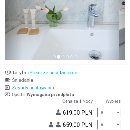
Taryfa
«Pokój ze śniadaniem»
Śniadanie
Zasady anulowania
Opłata:
Wymagana przedpłata
Cena za 1 Nocy
Wybierz
619.00 PLN
659.00 PLN